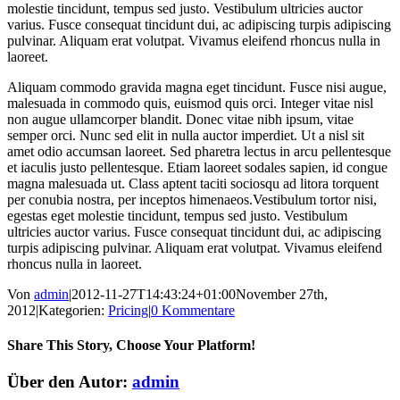
molestie tincidunt, tempus sed justo. Vestibulum ultricies auctor
varius. Fusce consequat tincidunt dui, ac adipiscing turpis adipiscing
pulvinar. Aliquam erat volutpat. Vivamus eleifend rhoncus nulla in
laoreet.
Aliquam commodo gravida magna eget tincidunt. Fusce nisi augue,
malesuada in commodo quis, euismod quis orci. Integer vitae nisl
non augue ullamcorper blandit. Donec vitae nibh ipsum, vitae
semper orci. Nunc sed elit in nulla auctor imperdiet. Ut a nisl sit
amet odio accumsan laoreet. Sed pharetra lectus in arcu pellentesque
et iaculis justo pellentesque. Etiam laoreet sodales sapien, id congue
magna malesuada ut. Class aptent taciti sociosqu ad litora torquent
per conubia nostra, per inceptos himenaeos.Vestibulum tortor nisi,
egestas eget molestie tincidunt, tempus sed justo. Vestibulum
ultricies auctor varius. Fusce consequat tincidunt dui, ac adipiscing
turpis adipiscing pulvinar. Aliquam erat volutpat. Vivamus eleifend
rhoncus nulla in laoreet.
Von
admin
|
2012-11-27T14:43:24+01:00
November 27th,
2012
|
Kategorien:
Pricing
|
0 Kommentare
Share This Story, Choose Your Platform!
Facebook
Twitter
Reddit
LinkedIn
Pinterest
Vk
Über den Autor:
admin