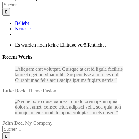
Suche
nach:
Beliebt
Neueste
Kommentare
Es wurden noch keine Einträge veröffentlicht .
Recent Works
Aliquam erat volutpat. Quisque at est id ligula facilisis
laoreet eget pulvinar nibh. Suspendisse at ultrices dui.
Curabitur ac felis arcu sadips ipsums fugiats nemis.
Luke Beck
,
Theme Fusion
Neque porro quisquam est, qui dolorem ipsum quia
dolor sit amet, consec tetur, adipisci velit, sed quia non
numquam eius modi tempora voluptas amets unser.
John Doe
,
My Company
Suche
nach: