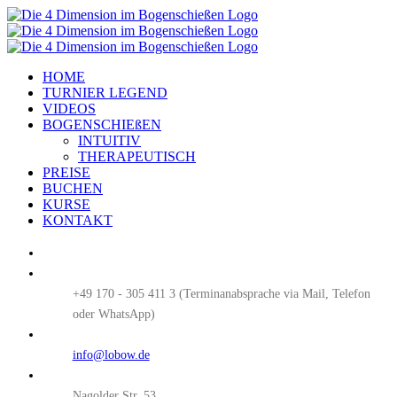
Zum
Inhalt
springen
HOME
TURNIER LEGEND
VIDEOS
BOGENSCHIEßEN
INTUITIV
THERAPEUTISCH
PREISE
BUCHEN
KURSE
KONTAKT
+49 170 - 305 411 3
info@lobow.de
Nagolder Str. 53