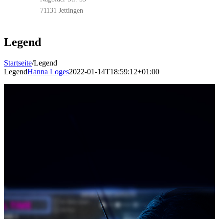
71131 Jettingen
Legend
Startseite
/
Legend
Legend
Hanna Loges
2022-01-14T18:59:12+01:00